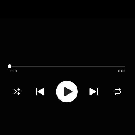
0:00
0:00