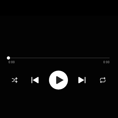
0:00
0:00