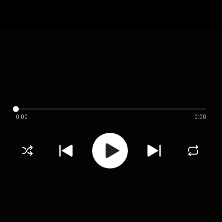
0:00
0:00