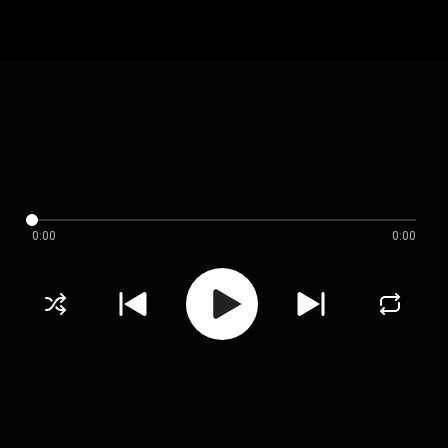
0:00
0:00