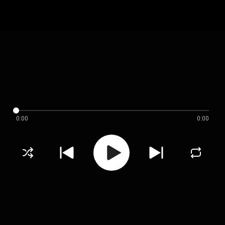
0:00
0:00