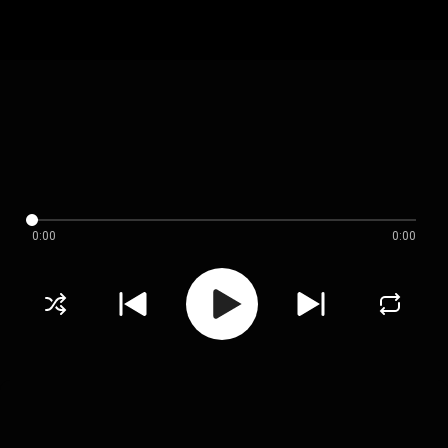
0:00
0:00