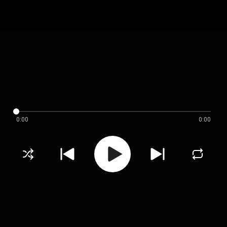
0:00
0:00