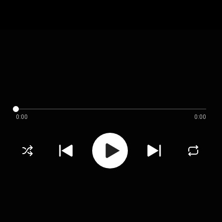
0:00
0:00