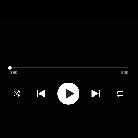
0:00
0:00