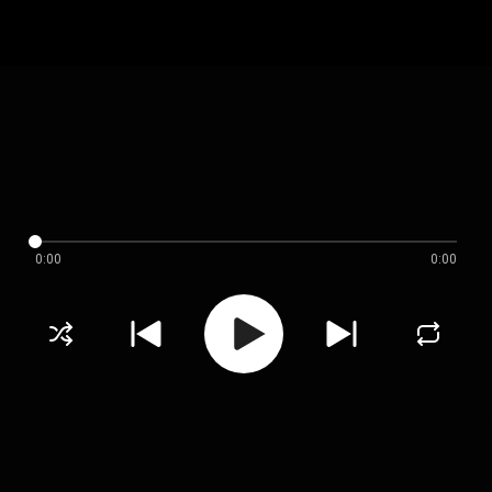
0:00
0:00