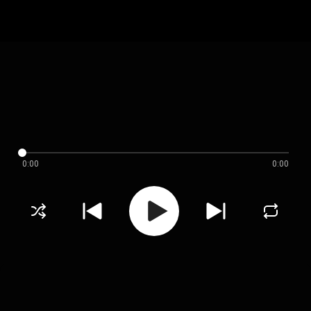
0:00
0:00