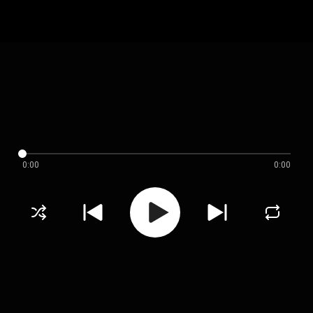
0:00
0:00