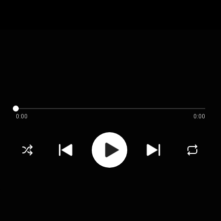
0:00
0:00