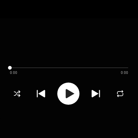
0:00
0:00