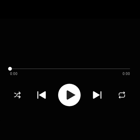
0:00
0:00