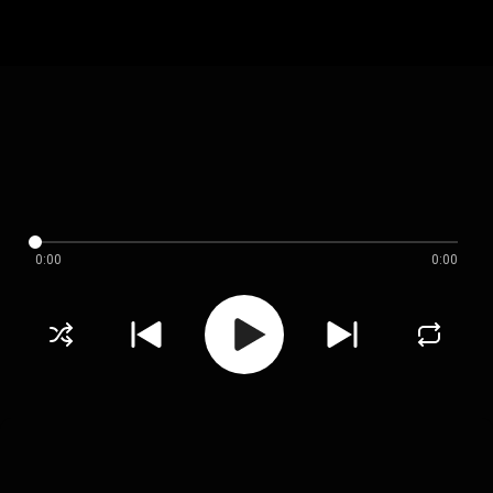
0:00
0:00