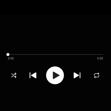
0:00
0:00