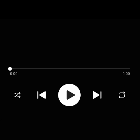
0:00
0:00