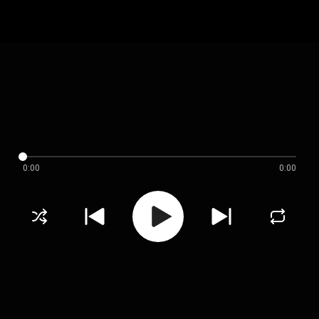
0:00
0:00