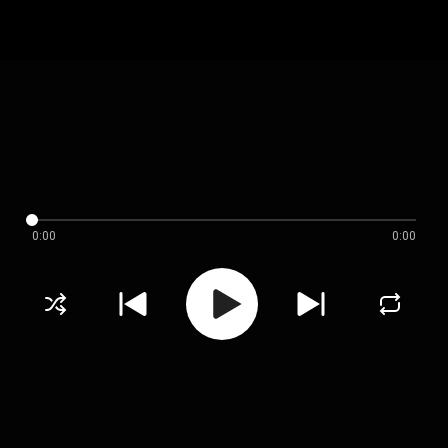
0:00
0:00