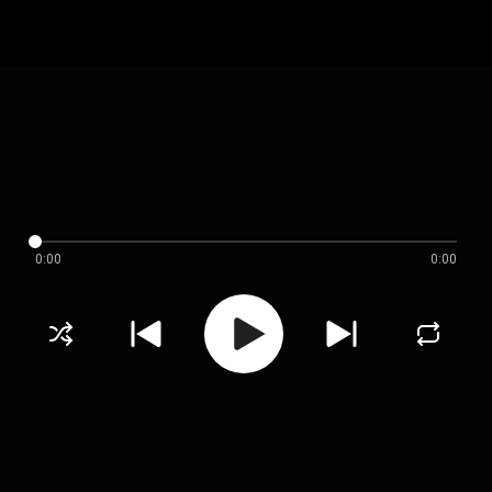
0:00
0:00