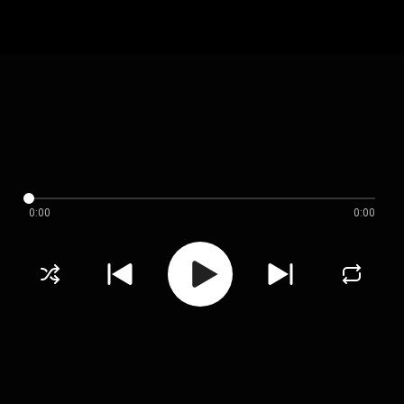
0:00
0:00