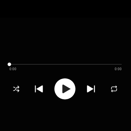
0:00
0:00