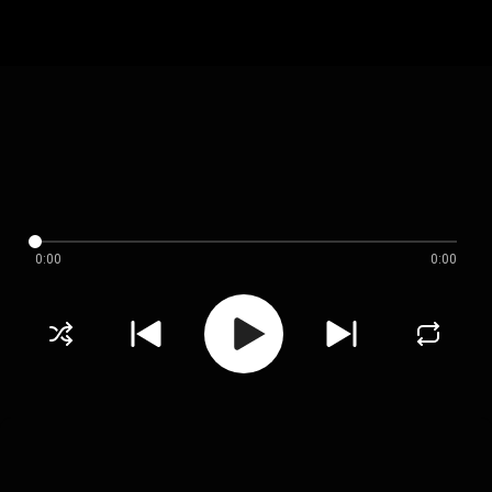
0:00
0:00