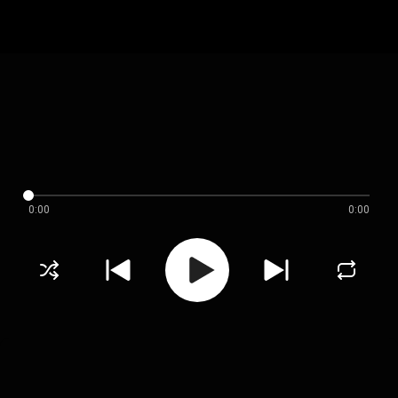
0:00
0:00