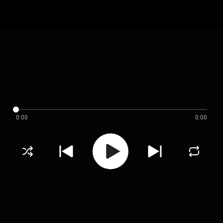
0:00
0:00