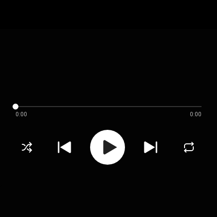
0:00
0:00