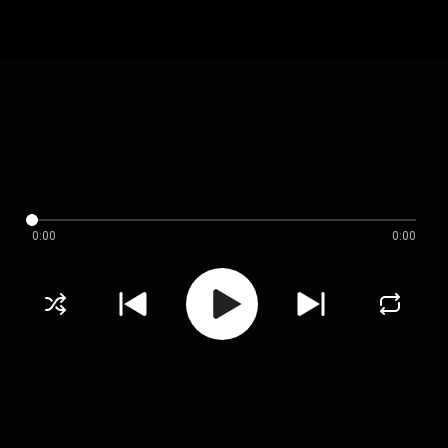
0:00
0:00