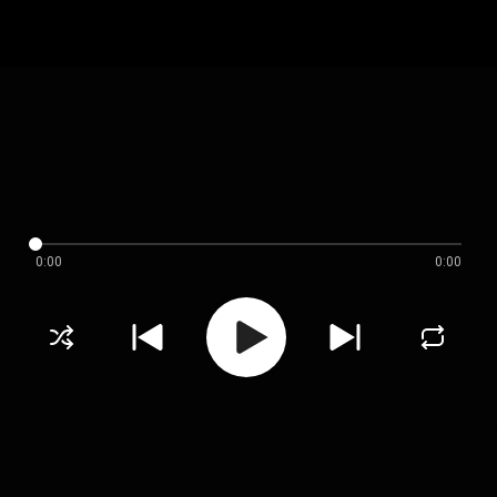
0:00
0:00