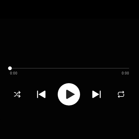
0:00
0:00