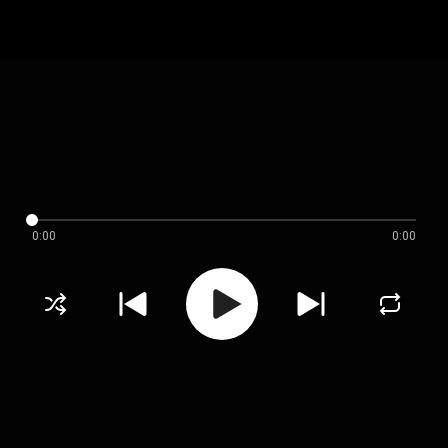
0:00
0:00