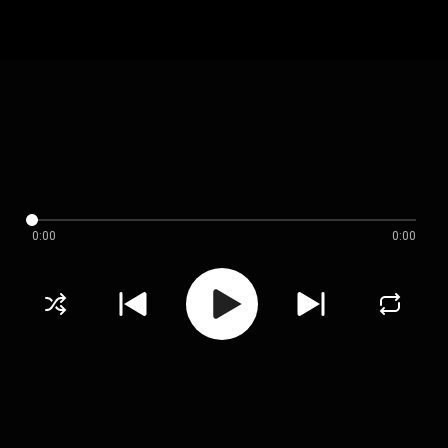
0:00
0:00