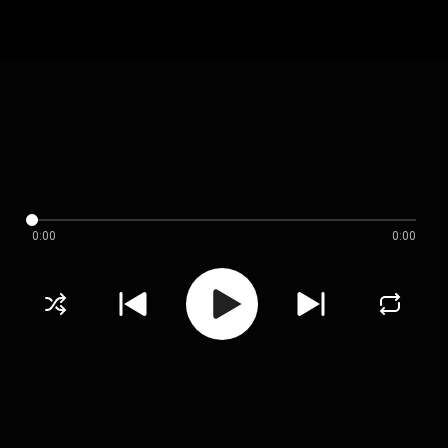
0:00
0:00