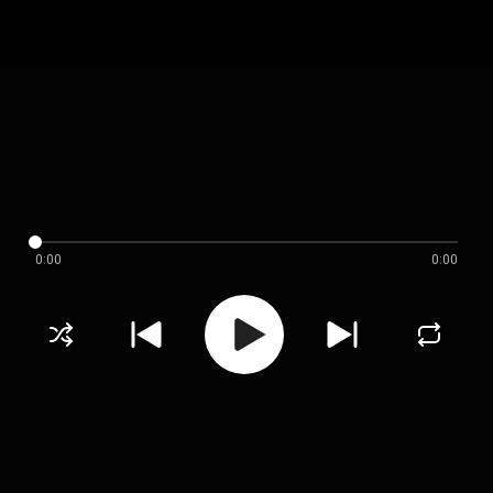
0:00
0:00