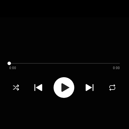
0:00
0:00