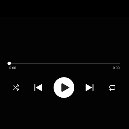
0:00
0:00