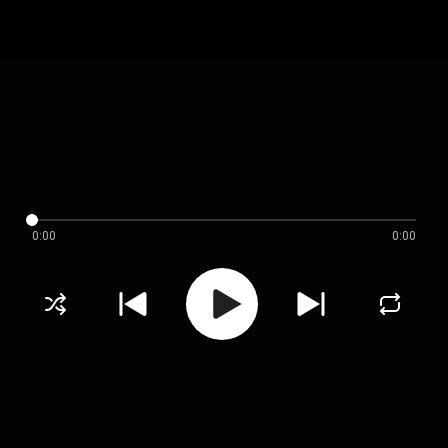
0:00
0:00