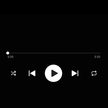
0:00
0:00