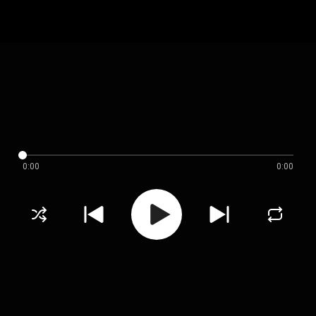
0:00
0:00