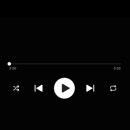
0:00
0:00