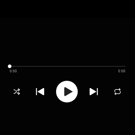
0:00
0:00