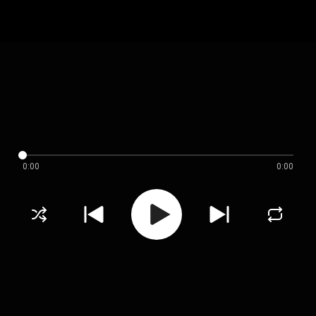
0:00
0:00