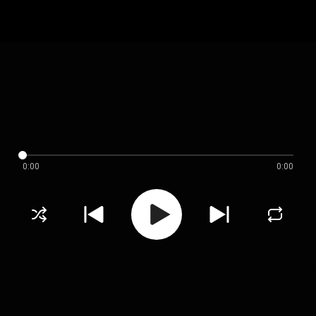
0:00
0:00