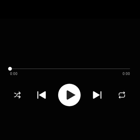
0:00
0:00