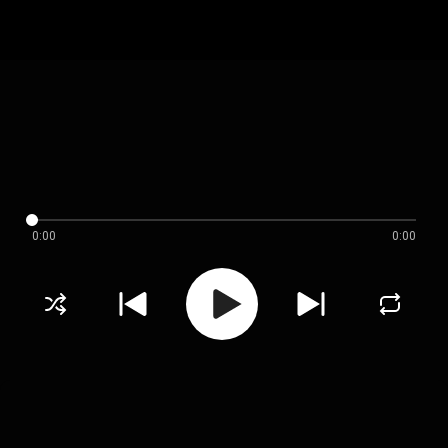
0:00
0:00