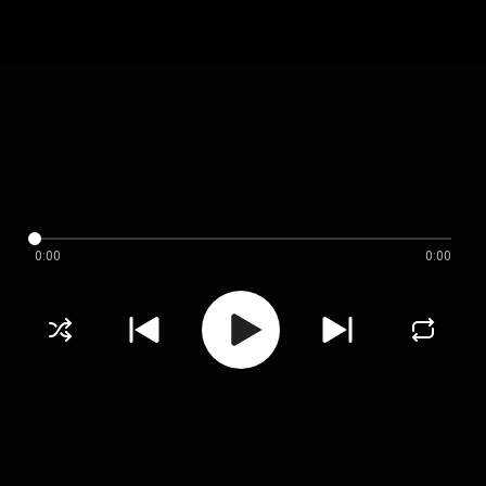
0:00
0:00