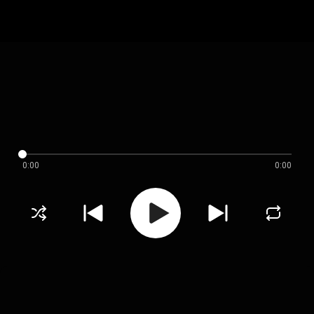
0:00
0:00