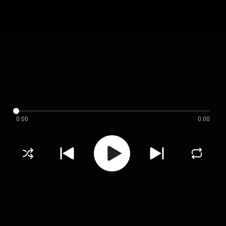
0:00
0:00