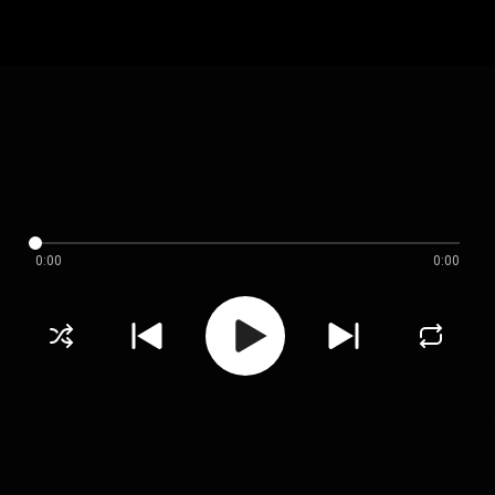
0:00
0:00