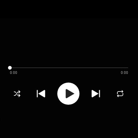
0:00
0:00